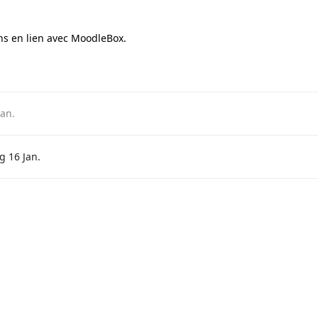
ns en lien avec MoodleBox.
Jan
.
g
16 Jan
.