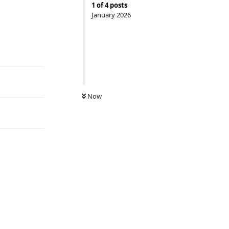
1
of
4
posts
January 2026
Reply
Now