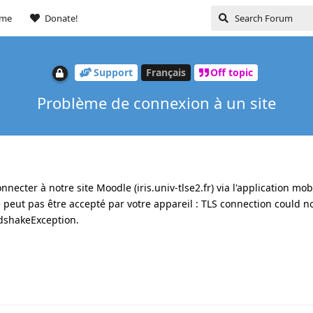
ome
Donate!
Support
Français
Off topic
Problème de connexion à un site
necter à notre site Moodle (iris.univ-tlse2.fr) via l'application mobi
 ne peut pas être accepté par votre appareil : TLS connection could n
ndshakeException.