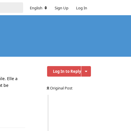
English
Sign Up
Log In
Log In to Reply
le. Elle a
ot be
Original Post
Reply