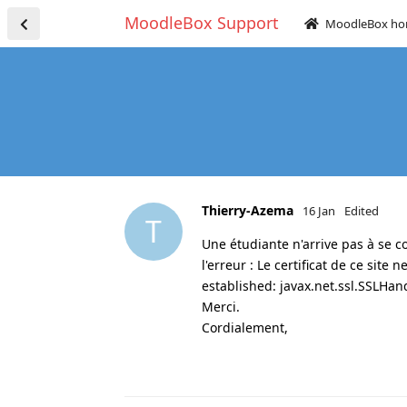
MoodleBox Support
MoodleBox h
Thierry-Azema
16 Jan
Edited
T
Une étudiante n'arrive pas à se con
l'erreur : Le certificat de ce site
established: javax.net.ssl.SSLHa
Merci.
Cordialement,