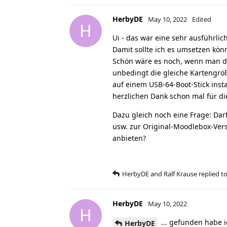
HerbyDE
May 10, 2022
Edited
H
Ui - das war eine sehr ausführli
Damit sollte ich es umsetzen kön
Schön wäre es noch, wenn man da
unbedingt die gleiche Kartengrö
auf einem USB-64-Boot-Stick insta
herzlichen Dank schon mal für die
Dazu gleich noch eine Frage: Dar
usw. zur Original-Moodlebox-Ver
anbieten?
HerbyDE
and
Ralf Krause
replied to
HerbyDE
May 10, 2022
H
... gefunden habe i
HerbyDE