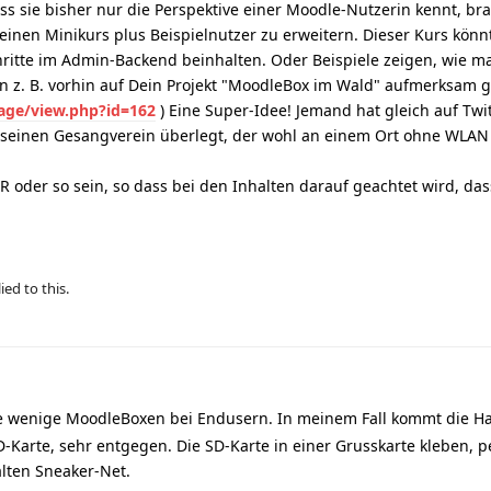
ss sie bisher nur die Perspektive einer Moodle-Nutzerin kennt, br
leinen Minikurs plus Beispielnutzer zu erweitern. Dieser Kurs könnt
chritte im Admin-Backend beinhalten. Oder Beispiele zeigen, wie m
n z. B. vorhin auf Dein Projekt "MoodleBox im Wald" aufmerksam
age/view.php?id=162
) Eine Super-Idee! Jemand hat gleich auf Twi
ür seinen Gesangverein überlegt, der wohl an einem Ort ohne WLAN
 oder so sein, so dass bei den Inhalten darauf geachtet wird, das
ied to this.
e wenige MoodleBoxen bei Endusern. In meinem Fall kommt die Ha
-Karte, sehr entgegen. Die SD-Karte in einer Grusskarte kleben, p
lten Sneaker-Net.