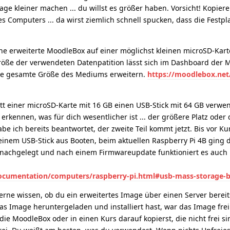
ge kleiner machen ... du willst es größer haben. Vorsicht! Kopiere
s Computers ... da wirst ziemlich schnell spucken, dass die Festpla
e erweiterte MoodleBox auf einer möglichst kleinen microSD-Kart
 Größe der verwendeten Datenpatition lässt sich im Dashboard der
die gesamte Größe des Mediums erweitern.
https://moodlebox.net
tt einer microSD-Karte mit 16 GB einen USB-Stick mit 64 GB verwe
t erkennen, was für dich wesentlicher ist ... der größere Platz oder
habe ich bereits beantwortet, der zweite Teil kommt jetzt. Bis vor 
einem USB-Stick aus Booten, beim aktuellen Raspberry Pi 4B ging d
 nachgelegt und nach einem Firmwareupdate funktioniert es auch 
ocumentation/computers/raspberry-pi.html#usb-mass-storage-
ne wissen, ob du ein erweitertes Image über einen Server bereit
as Image heruntergeladen und installiert hast, war das Image frei 
ie MoodleBox oder in einen Kurs darauf kopierst, die nicht frei sin