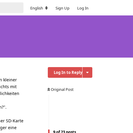
English
Sign Up
Log In
Log In to Reply
n kleiner
ichts mit
Original Post
lichkeiten
n?".
ner SD-Karte
ger eine
9
of
23
posts