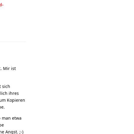
d-
Reply
. Mir ist
t sich
ich ihres
zum Kopieren
be.
Ob man etwa
be
e Angst. ;-)