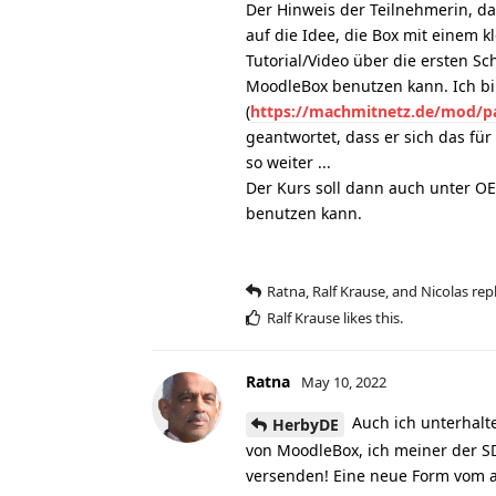
Der Hinweis der Teilnehmerin, da
auf die Idee, die Box mit einem k
Tutorial/Video über die ersten S
MoodleBox benutzen kann. Ich bi
(
https://machmitnetz.de/mod/p
geantwortet, dass er sich das f
so weiter ...
Der Kurs soll dann auch unter OER
benutzen kann.
Ratna
,
Ralf Krause
, and
Nicolas
repl
Ralf Krause
likes this
.
Ratna
May 10, 2022
Auch ich unterhalt
HerbyDE
von MoodleBox, ich meiner der SD
versenden! Eine neue Form vom a