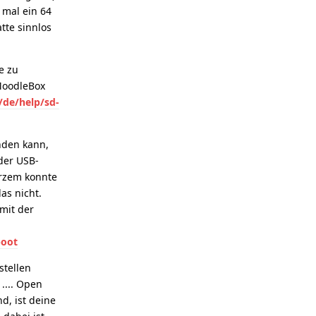
 mal ein 64
tte sinnlos
e zu
 MoodleBox
/de/help/sd-
nden kann,
 der USB-
Kurzem konnte
as nicht.
mit der
boot
stellen
.... Open
d, ist deine