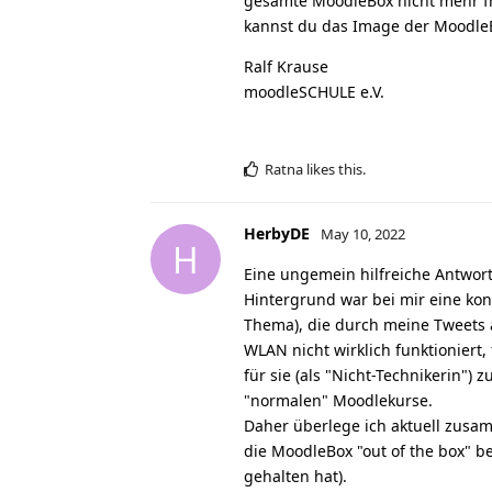
gesamte MoodleBox nicht mehr fre
kannst du das Image der Moodle
Ralf Krause
moodleSCHULE e.V.
Ratna
likes this
.
HerbyDE
May 10, 2022
H
Eine ungemein hilfreiche Antwort
Hintergrund war bei mir eine ko
Thema), die durch meine Tweets 
WLAN nicht wirklich funktioniert
für sie (als "Nicht-Technikerin")
"normalen" Moodlekurse.
Daher überlege ich aktuell zusa
die MoodleBox "out of the box" 
gehalten hat).