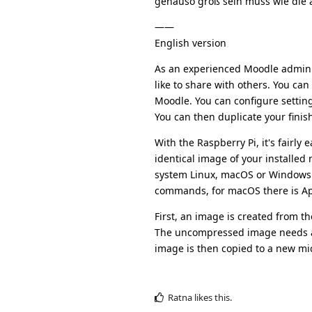
genauso groß sein muss wie die a
——
English version
As an experienced Moodle admini
like to share with others. You can
Moodle. You can configure setting
You can then duplicate your fini
With the Raspberry Pi, it's fairly
identical image of your installed
system Linux, macOS or Windows u
commands, for macOS there is Ap
First, an image is created from 
The uncompressed image needs as
image is then copied to a new mi
Ratna
likes this
.