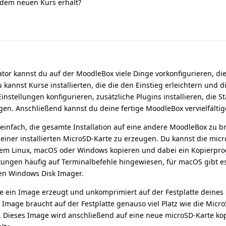
 dem neuen Kurs erhält?
tor kannst du auf der MoodleBox viele Dinge vorkonfigurieren, di
annst Kurse installierten, die die den Einstieg erleichtern und di
nstellungen konfigurieren, zusätzliche Plugins installieren, die St
en. Anschließend kannst du deine fertige MoodleBox vervielfältig
h einfach, die gesamte Installation auf eine andere MoodleBox zu b
deiner installierten MicroSD-Karte zu erzeugen. Du kannst die mic
stem Linux, macOS oder Windows kopieren und dabei ein Kopierp
itungen häufig auf Terminalbefehle hingewiesen, für macOS gibt e
en Windows Disk Imager.
te ein Image erzeugt und unkomprimiert auf der Festplatte deine
Image braucht auf der Festplatte genauso viel Platz wie die Micr
B. Dieses Image wird anschließend auf eine neue microSD-Karte kop