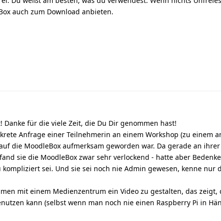
i. Du weißt am besten, was du verwendest. Wenn nichts Unfreies 
Box auch zum Download anbieten.
! Danke für die viele Zeit, die Du Dir genommen hast!
nkrete Anfrage einer Teilnehmerin an einem Workshop (zu einem 
auf die MoodleBox aufmerksam geworden war. Da gerade an ihrer
, fand sie die MoodleBox zwar sehr verlockend - hatte aber Bedenke
 zu kompliziert sei. Und sie sei noch nie Admin gewesen, kenne nur 
mmen mit einem Medienzentrum ein Video zu gestalten, das zeigt,
benutzen kann (selbst wenn man noch nie einen Raspberry Pi in Hä