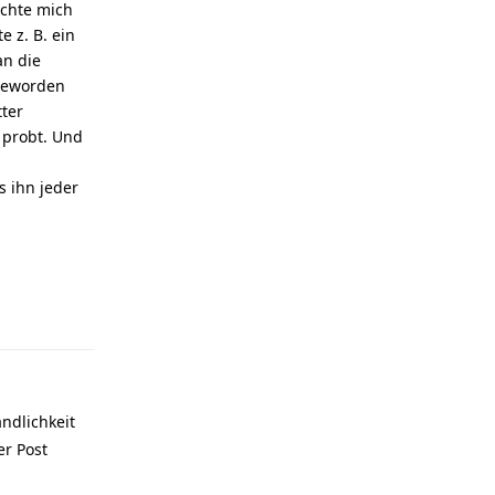
achte mich
e z. B. ein
an die
 geworden
tter
 probt. Und
s ihn jeder
Reply
ndlichkeit
er Post