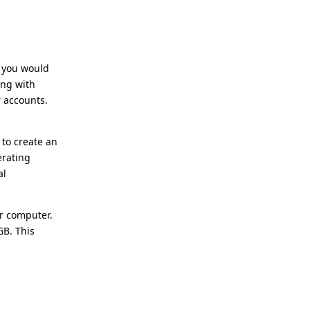
t you would
ing with
r accounts.
 to create an
erating
al
r computer.
GB. This
Reply