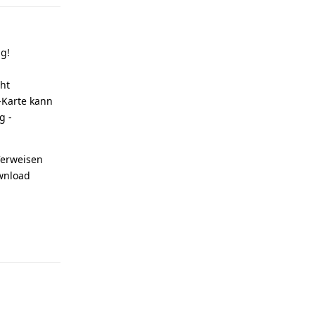
g!
ht
-Karte kann
g -
Verweisen
ownload
Reply