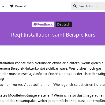
ome
Donate!
Feedback
Deutsch
[Req] Installation samt Beispielkurs
stallation könnte man Neulingen etwas erleichtern, wenn gleich ei
 einem Beispiel-Nutzerkonto) sichtbar wäre. Wer bisher noch gar n
der muss dieses a) zunächst finden und b) aus der Liste der Mög
egt.
uch ein kurzes Video aufnehmen "Wie lege ich selbst einen Kurs a
sstes Moodlebox-Image erstellen? Wenn ich also das Image auf ei
stle und das Gesamtpaket weitergeben möchte? So, dass der Empfän