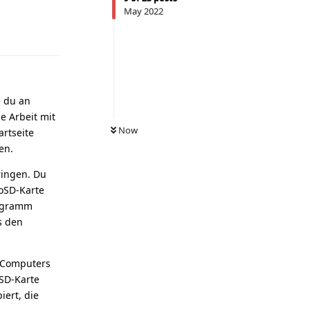
May 2022
Reply
e du an
e Arbeit mit
Now
artseite
en.
ringen. Du
roSD-Karte
rogramm
s den
s Computers
oSD-Karte
iert, die