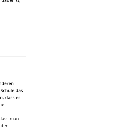
dabei ist,
Reply
anderen
 Schule das
n, dass es
die
 dass man
nden