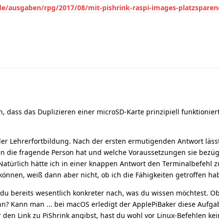
de/ausgaben/rpg/2017/08/mit-pishrink-raspi-images-platzsparen
, dass das Duplizieren einer microSD-Karte prinzipiell funktioniert
n der Lehrerfortbildung. Nach der ersten ermutigenden Antwort läss
n die fragende Person hat und welche Voraussetzungen sie bezügl
Natürlich hätte ich in einer knappen Antwort den Terminalbefehl 
önnen, weiß dann aber nicht, ob ich die Fähigkeiten getroffen ha
 du bereits wesentlich konkreter nach, was du wissen möchtest. 
n? Kann man ... bei macOS erledigt der ApplePiBaker diese Aufga
en Link zu PiShrink angibst, hast du wohl vor Linux-Befehlen kein